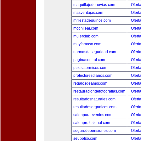
maquillajedenovias.com
Ofert
masventajas.com
Ofert
mifiestadequince.com
Ofert
mochilear.com
Ofert
mujerclub.com
Ofert
muyfamoso.com
Ofert
normasdeseguridad.com
Ofert
paginacentral.com
Ofert
pisosatermicos.com
Ofert
protectoresdiarios.com
Ofert
regalosdeamor.com
Ofert
restauraciondefotografias.com
Ofert
resultadosnaturales.com
Ofert
resultadosorganicos.com
Ofert
salonparaeventos.com
Ofert
salonprofesional.com
Ofert
segurodepensiones.com
Ofert
seubolso.com
Ofert