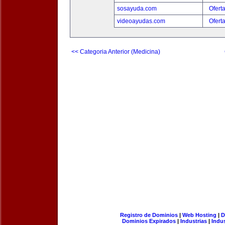
sosayuda.com
Ofert
videoayudas.com
Ofert
<< Categoria Anterior (Medicina)
Registro de Dominios
|
Web Hosting
|
D
Dominios Expirados
|
Industrias
|
Indu