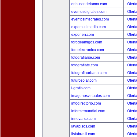
enbuscadelamor.com
Ofert
eventosdigitales.com
Ofert
eventosintegrales.com
Ofert
expomultimedia.com
Ofert
exponen.com
Ofert
forodeamigos.com
Ofert
foroelectronica.com
Ofert
fotografiarse.com
Ofert
fotografiate.com
Ofert
fotografiaurbana.com
Ofert
futurosolar.com
Ofert
i-gratis.com
Ofert
imagenesvirtuales.com
Ofert
infodirectorio.com
Ofert
informemundial.com
Ofert
innovarse.com
Ofert
lavapisos.com
Ofert
listabrasil.com
Ofert