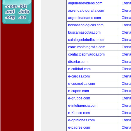
alquilerdevideos.com
Ofert
aprendafotografia.com
Ofert
argentinateamo.com
Ofert
bolsasecologicas.com
Ofert
buscamascotas.com
Ofert
catalogodebelleza.com
Ofert
concursofotografia.com
Ofert
contactosprivados.com
Ofert
disertar.com
Ofert
e-calidad.com
Ofert
e-cargas.com
Ofert
e-cosmetica.com
Ofert
e-cupon.com
Ofert
e-grupos.com
Ofert
e-inteligencia.com
Ofert
e-Kiosco.com
Ofert
e-opiniones.com
Ofert
e-padres.com
Ofert