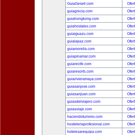
GuiaGesell.com
Ofer
guiagrecia.com
Ofer
guiahongkong.com
Ofer
guiahostales.com
Ofer
guiaiguazu.com
Ofer
guialapaz.com
Ofer
guiamorelia.com
Ofer
guiapinamar.com
Ofer
guiarecife.com
Ofer
guiaresorts.com
Ofer
guiarivieramaya.com
Ofer
guiasanjose.com
Ofer
guiasanjuan.com
Ofer
guiasdelviajero.com
Ofer
guiasviaje.com
Ofer
haciendoturismo.com
Ofer
hosteleriaprofesional.com
Ofer
hotelesarequipa.com
Ofer