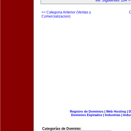
Ver Siguientes 104 >
<< Categoria Anterior (Ventas y
C
Comercializacion)
Registro de Dominios
|
Web Hosting
|
D
Dominios Expirados
|
Industrias
|
Indu
Categorías de Dominio: