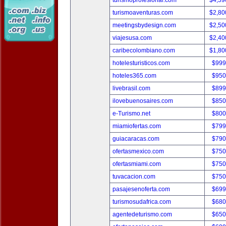
turismoprofesional.com
$4,59
turismoaventuras.com
$2,80
meetingsbydesign.com
$2,50
viajesusa.com
$2,40
caribecolombiano.com
$1,80
hotelesturisticos.com
$999
hoteles365.com
$950
livebrasil.com
$899
ilovebuenosaires.com
$850
e-Turismo.net
$800
miamiofertas.com
$799
guiacaracas.com
$790
ofertasmexico.com
$750
ofertasmiami.com
$750
tuvacacion.com
$750
pasajesenoferta.com
$699
turismosudafrica.com
$680
agentedeturismo.com
$650