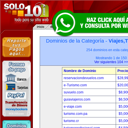
Dominios de la Categoría -
Viajes,
254 dominios en esta categ
Mostrando 1 de 150
Ver siguientes 104 >>
Nombre de Dominio
Precio
reservaciondevuelos.com
$28,9
e-Turismo.com
$20,0
suvuelo.com
$8,90
guiaviajeros.com
$6,50
e-viaje.com
$5,00
turismo.com.pa
$5,00
turismo.cr
$5,00