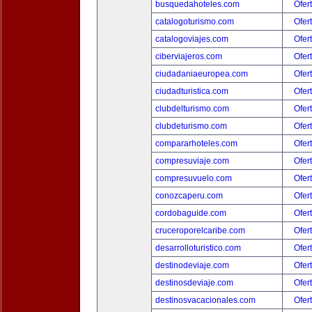
busquedahoteles.com
Ofer
catalogoturismo.com
Ofer
catalogoviajes.com
Ofer
ciberviajeros.com
Ofer
ciudadaniaeuropea.com
Ofer
ciudadturistica.com
Ofer
clubdelturismo.com
Ofer
clubdeturismo.com
Ofer
compararhoteles.com
Ofer
compresuviaje.com
Ofer
compresuvuelo.com
Ofer
conozcaperu.com
Ofer
cordobaguide.com
Ofer
cruceroporelcaribe.com
Ofer
desarrolloturistico.com
Ofer
destinodeviaje.com
Ofer
destinosdeviaje.com
Ofer
destinosvacacionales.com
Ofer