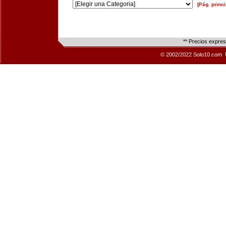
[Pág. princi
** Precios expre
© 2002/2022 Solo10.com