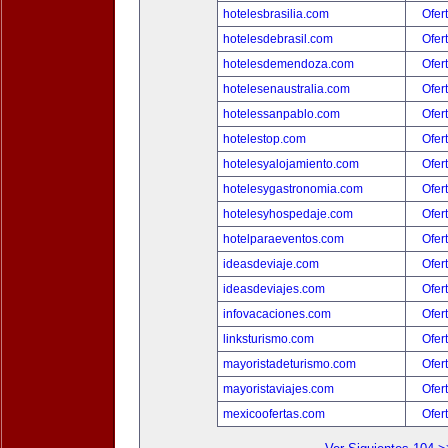
hotelesbrasilia.com
Ofer
hotelesdebrasil.com
Ofer
hotelesdemendoza.com
Ofer
hotelesenaustralia.com
Ofer
hotelessanpablo.com
Ofer
hotelestop.com
Ofer
hotelesyalojamiento.com
Ofer
hotelesygastronomia.com
Ofer
hotelesyhospedaje.com
Ofer
hotelparaeventos.com
Ofer
ideasdeviaje.com
Ofer
ideasdeviajes.com
Ofer
infovacaciones.com
Ofer
linksturismo.com
Ofer
mayoristadeturismo.com
Ofer
mayoristaviajes.com
Ofer
mexicoofertas.com
Ofer