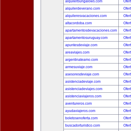
alquilerbungalows.com
Ofer
alquilerdeverano.com
Ofer
alquileresvacaciones.com
Ofer
altacordoba.com
Ofer
apartamentosdevacaciones.com
Ofer
apartamentosuruguay.com
Ofer
apuntesdeviaje.com
Ofer
areaviajes.com
Ofer
argentinateamo.com
Ofer
armesuviaje.com
Ofer
asesoresdeviaje.com
Ofer
asistenciadeviaje.com
Ofer
asistenciadeviajes.com
Ofer
asistenciaviajeros.com
Ofer
aventureros.com
Ofer
ayudaviajeros.com
Ofer
boletosenoferta.com
Ofer
buscadorturistico.com
Ofer