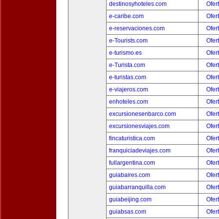
destinosyhoteles.com
Ofer
e-caribe.com
Ofer
e-reservaciones.com
Ofer
e-Tourists.com
Ofer
e-turismo.es
Ofer
e-Turista.com
Ofer
e-turistas.com
Ofer
e-viajeros.com
Ofer
enhoteles.com
Ofer
excursionesenbarco.com
Ofer
excursionesviajes.com
Ofer
fincaturistica.com
Ofer
franquiciadeviajes.com
Ofer
fullargentina.com
Ofer
guiabaires.com
Ofer
guiabarranquilla.com
Ofer
guiabeijing.com
Ofer
guiabsas.com
Ofer