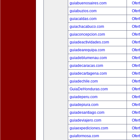
guiabuenosaires.com
Ofer
guiabuzios.com
Ofer
guiacaldas.com
Ofer
guiachacabuco.com
Ofer
guiaconcepcion.com
Ofer
guiadeactividades.com
Ofer
guiadearequipa.com
Ofer
guiadeblumenau.com
Ofer
guiadecaracas.com
Ofer
guiadecartagena.com
Ofer
guiadechile.com
Ofer
GuiaDeHonduras.com
Ofer
guiadeperu.com
Ofer
guiadepiura.com
Ofer
guiadesantiago.com
Ofer
guiadeviajero.com
Ofer
guiaexpediciones.com
Ofer
guiaformosa.com
Ofer