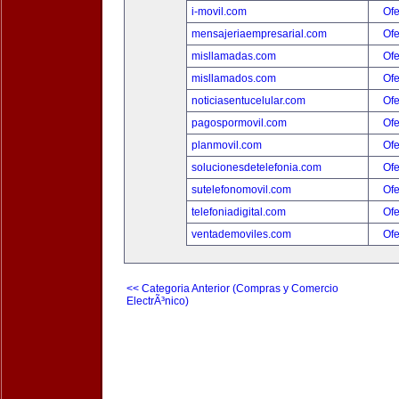
i-movil.com
Ofe
mensajeriaempresarial.com
Ofe
misllamadas.com
Ofe
misllamados.com
Ofe
noticiasentucelular.com
Ofe
pagospormovil.com
Ofe
planmovil.com
Ofe
solucionesdetelefonia.com
Ofe
sutelefonomovil.com
Ofe
telefoniadigital.com
Ofe
ventademoviles.com
Ofe
<< Categoria Anterior (Compras y Comercio
ElectrÃ³nico)