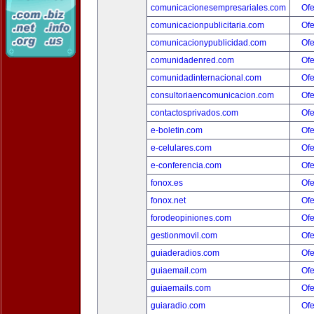
comunicacionesempresariales.com
Ofe
comunicacionpublicitaria.com
Ofe
comunicacionypublicidad.com
Ofe
comunidadenred.com
Ofe
comunidadinternacional.com
Ofe
consultoriaencomunicacion.com
Ofe
contactosprivados.com
Ofe
e-boletin.com
Ofe
e-celulares.com
Ofe
e-conferencia.com
Ofe
fonox.es
Ofe
fonox.net
Ofe
forodeopiniones.com
Ofe
gestionmovil.com
Ofe
guiaderadios.com
Ofe
guiaemail.com
Ofe
guiaemails.com
Ofe
guiaradio.com
Ofe