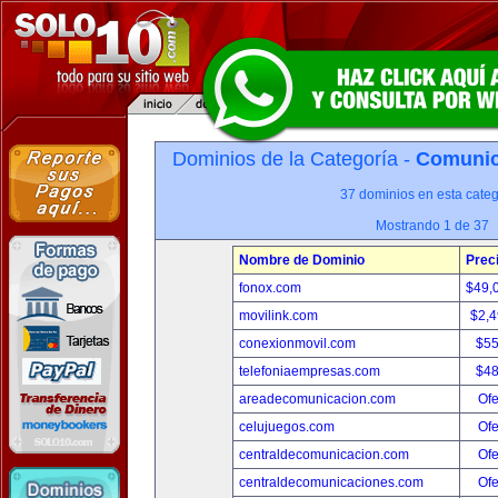
Dominios de la Categoría -
Comunica
37 dominios en esta categ
Mostrando 1 de 37
Nombre de Dominio
Prec
fonox.com
$49,
movilink.com
$2,
conexionmovil.com
$5
telefoniaempresas.com
$4
areadecomunicacion.com
Ofe
celujuegos.com
Ofe
centraldecomunicacion.com
Ofe
centraldecomunicaciones.com
Ofe