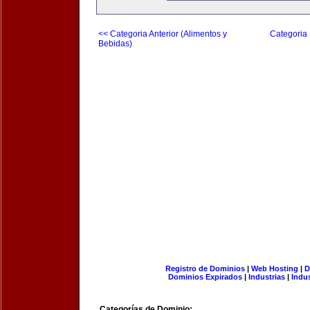
<< Categoria Anterior (Alimentos y
Categoria 
Bebidas)
Registro de Dominios
|
Web Hosting
|
D
Dominios Expirados
|
Industrias
|
Indu
Categorías de Dominio: