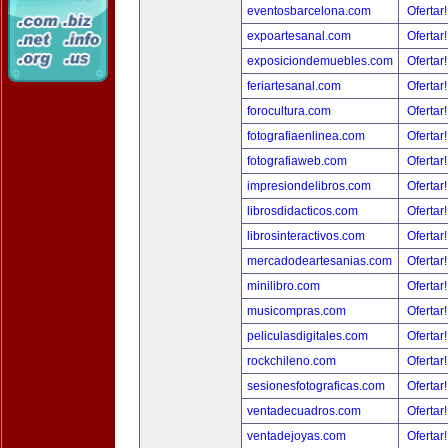
eventosbarcelona.com
Ofertar
expoartesanal.com
Ofertar
exposiciondemuebles.com
Ofertar
feriartesanal.com
Ofertar
forocultura.com
Ofertar
fotografiaenlinea.com
Ofertar
fotografiaweb.com
Ofertar
impresiondelibros.com
Ofertar
librosdidacticos.com
Ofertar
librosinteractivos.com
Ofertar
mercadodeartesanias.com
Ofertar
minilibro.com
Ofertar
musicompras.com
Ofertar
peliculasdigitales.com
Ofertar
rockchileno.com
Ofertar
sesionesfotograficas.com
Ofertar
ventadecuadros.com
Ofertar
ventadejoyas.com
Ofertar