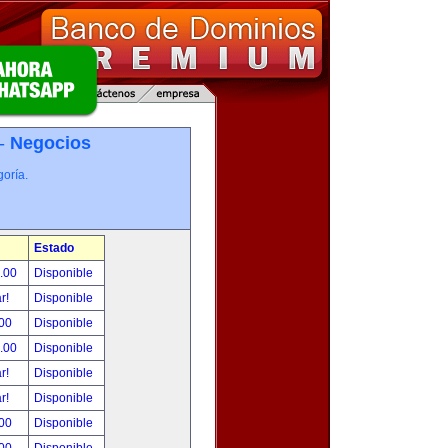
 -
Negocios
oría.
Estado
0.00
Disponible
ar!
Disponible
.00
Disponible
0.00
Disponible
ar!
Disponible
ar!
Disponible
.00
Disponible