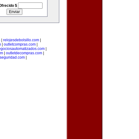
Ofrecido $
m
|
relojesdebolsillo.com
|
m
|
outletcompras.com
|
gociosautomatizados.com
|
om
|
outletdecompras.com
|
aseguridad.com
|