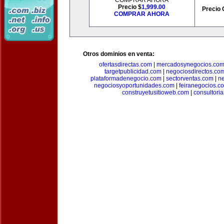
COMPRAR AHORA
Precio $
1,999.00
Precio 
COMPRAR AHORA
Otros dominios en venta:
ofertasdirectas.com
|
mercadosynegocios.co
targetpublicidad.com
|
negociosdirectos.co
plataformadenegocio.com
|
sectorventas.com
|
ne
negociosyoportunidades.com
|
feiranegocios.c
construyetusitioweb.com
|
consultori