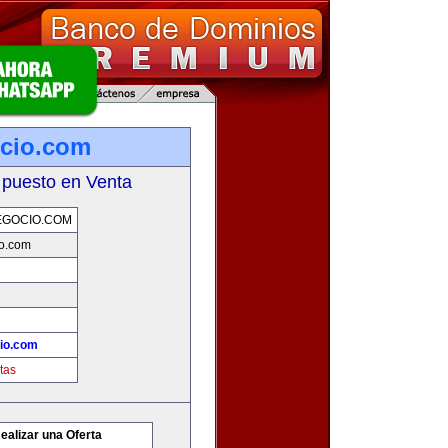
cio.com
 puesto en Venta
EGOCIO.COM
io.com
io.com
tas
ealizar una Oferta