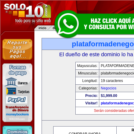
plataformadenego
El dueño de este dominio lo ha
Mayusculas:
PLATAFORMADEN
Minusculas:
plataformadenegoc
Longitud:
19 caracteres
Categorias:
Negocios
Precio:
$1,999.00
Visitar!
plataformadenegoc
Serán consideradas ofer
R