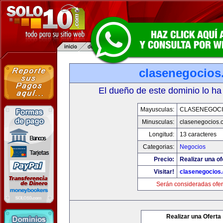
clasenegocios
El dueño de este dominio lo ha
Mayusculas:
CLASENEGOC
Minusculas:
clasenegocios.
Longitud:
13 caracteres
Categorias:
Negocios
Precio:
Realizar una of
Visitar!
clasenegocios
Serán consideradas ofer
Realizar una Oferta