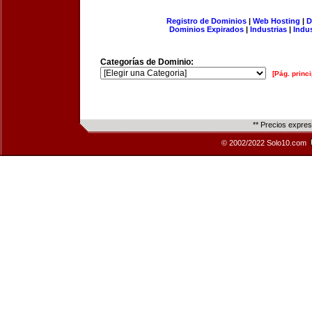
Registro de Dominios
|
Web Hosting
|
D
Dominios Expirados
|
Industrias
|
Indu
Categorías de Dominio:
[Pág. princi
** Precios expre
© 2002/2022 Solo10.com