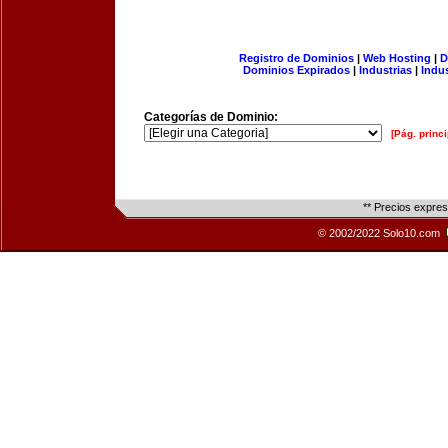
Registro de Dominios
|
Web Hosting
|
D
Dominios Expirados
|
Industrias
|
Indu
Categorías de Dominio:
[Pág. princi
** Precios expre
© 2002/2022 Solo10.com