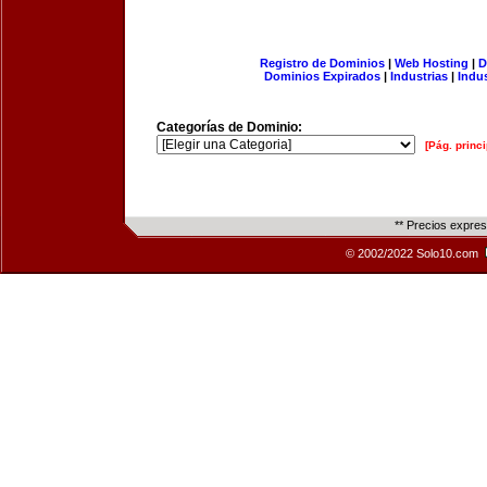
Registro de Dominios
|
Web Hosting
|
D
Dominios Expirados
|
Industrias
|
Indu
Categorías de Dominio:
[Pág. princi
** Precios expre
© 2002/2022 Solo10.com