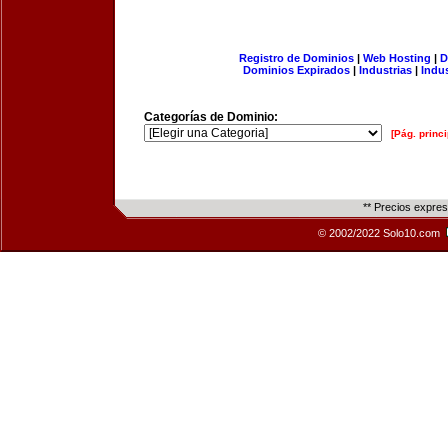
Registro de Dominios
|
Web Hosting
|
D
Dominios Expirados
|
Industrias
|
Indu
Categorías de Dominio:
[Pág. princi
** Precios expre
© 2002/2022 Solo10.com