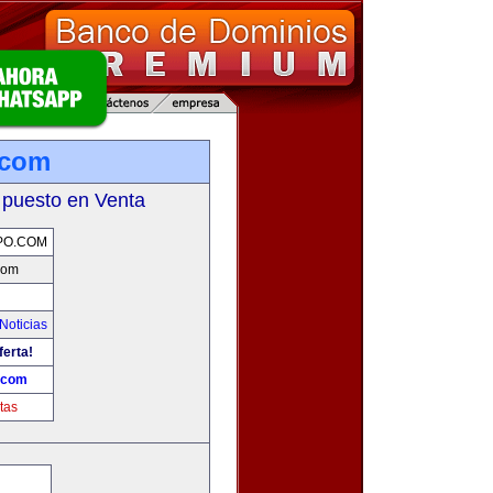
.com
 puesto en Venta
PO.COM
com
Noticias
ferta!
.com
tas