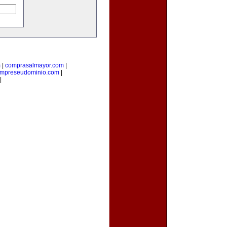
m
|
comprasalmayor.com
|
mpreseudominio.com
|
|