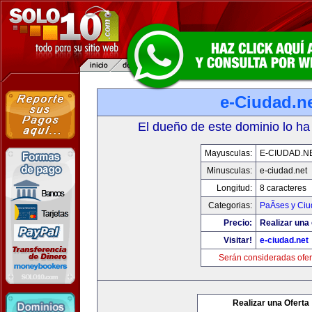
e-Ciudad.n
El dueño de este dominio lo ha
Mayusculas:
E-CIUDAD.N
Minusculas:
e-ciudad.net
Longitud:
8 caracteres
Categorias:
PaÃ­ses y Ci
Precio:
Realizar una 
Visitar!
e-ciudad.net
Serán consideradas ofer
Realizar una Oferta