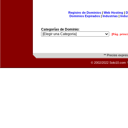
Registro de Dominios
|
Web Hosting
|
D
Dominios Expirados
|
Industrias
|
Indu
Categorías de Dominio:
[Pág. princi
** Precios expre
© 2002/2022 Solo10.com