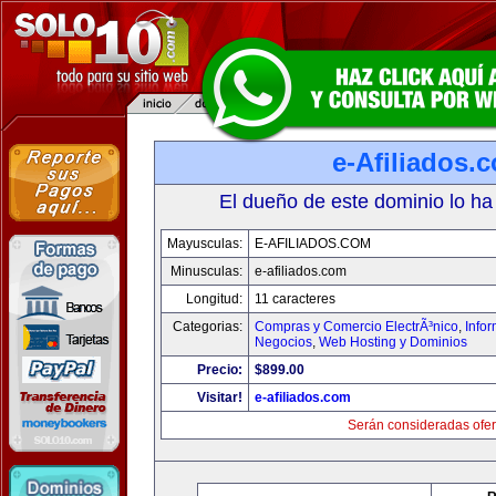
e-Afiliados.
El dueño de este dominio lo ha
Mayusculas:
E-AFILIADOS.COM
Minusculas:
e-afiliados.com
Longitud:
11 caracteres
Categorias:
Compras y Comercio ElectrÃ³nico
,
Info
Negocios
,
Web Hosting y Dominios
Precio:
$899.00
Visitar!
e-afiliados.com
Serán consideradas ofer