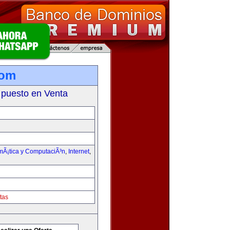
com
 puesto en Venta
rmÃ¡tica y ComputaciÃ³n
,
Internet
,
tas