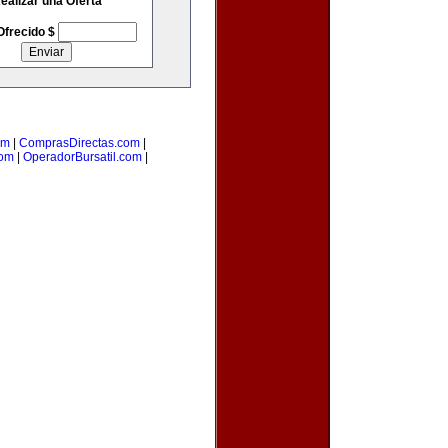
ealizar una Oferta
Ofrecido $
om
|
ComprasDirectas.com
|
com
|
OperadorBursatil.com
|