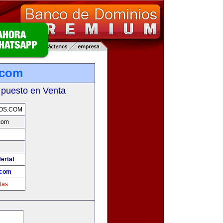
.com
 puesto en Venta
OS.COM
com
ferta!
.com
tas