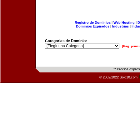
Registro de Dominios
|
Web Hosting
|
D
Dominios Expirados
|
Industrias
|
Indu
Categorías de Dominio:
[Pág. princi
** Precios expre
© 2002/2022 Solo10.com