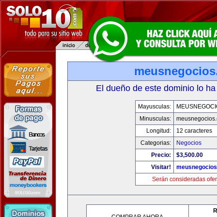
meusnegocios
El dueño de este dominio lo ha
Mayusculas:
MEUSNEGOCI
Minusculas:
meusnegocios
Longitud:
12 caracteres
Categorias:
Negocios
Precio:
$3,500.00
Visitar!
meusnegocios
Serán consideradas ofer
R