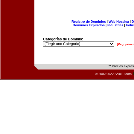
Registro de Dominios
|
Web Hosting
|
D
Dominios Expirados
|
Industrias
|
Indu
Categorías de Dominio:
[Pág. princi
** Precios expre
© 2002/2022 Solo10.com