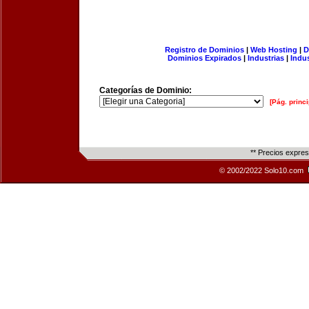
Registro de Dominios
|
Web Hosting
|
D
Dominios Expirados
|
Industrias
|
Indu
Categorías de Dominio:
[Pág. princi
** Precios expre
© 2002/2022 Solo10.com