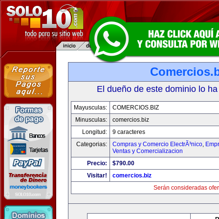
Comercios.b
El dueño de este dominio lo ha
Mayusculas:
COMERCIOS.BIZ
Minusculas:
comercios.biz
Longitud:
9 caracteres
Categorias:
Compras y Comercio ElectrÃ³nico
,
Empr
Ventas y Comercializacion
Precio:
$790.00
Visitar!
comercios.biz
Serán consideradas ofer