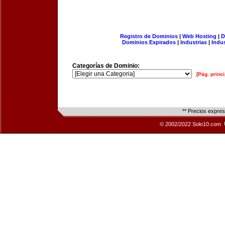
Registro de Dominios
|
Web Hosting
|
D
Dominios Expirados
|
Industrias
|
Indu
Categorías de Dominio:
[Pág. princi
** Precios expre
© 2002/2022 Solo10.com