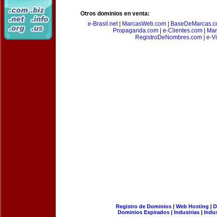
Otros dominios en venta:
e-Brasil.net
|
MarcasWeb.com
|
BaseDeMarcas.c
Propaganda.com
|
e-Clientes.com
|
Mar
RegistroDeNombres.com
|
e-V
Registro de Dominios
|
Web Hosting
|
D
Dominios Expirados
|
Industrias
|
Indu