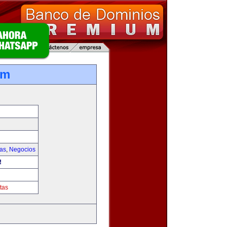
om
ias
,
Negocios
!
tas