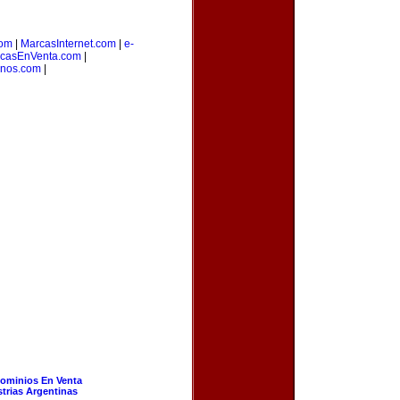
om
|
MarcasInternet.com
|
e-
casEnVenta.com
|
inos.com
|
ominios En Venta
strias Argentinas