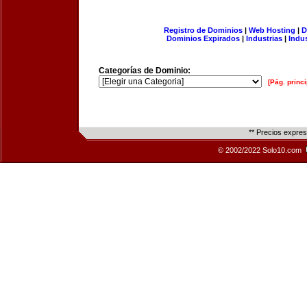
Registro de Dominios
|
Web Hosting
|
D
Dominios Expirados
|
Industrias
|
Indu
Categorías de Dominio:
[Pág. princi
** Precios expre
© 2002/2022 Solo10.com