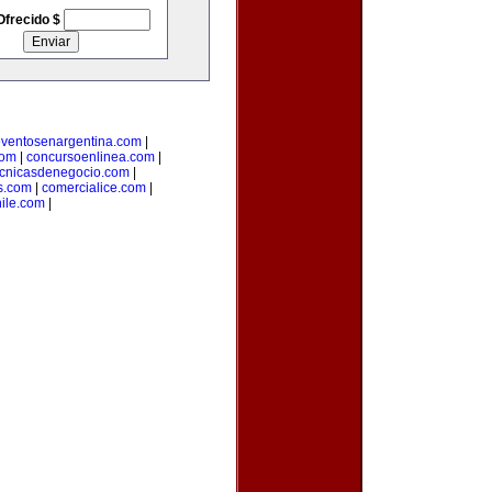
Ofrecido $
ventosenargentina.com
|
com
|
concursoenlinea.com
|
ecnicasdenegocio.com
|
s.com
|
comercialice.com
|
hile.com
|