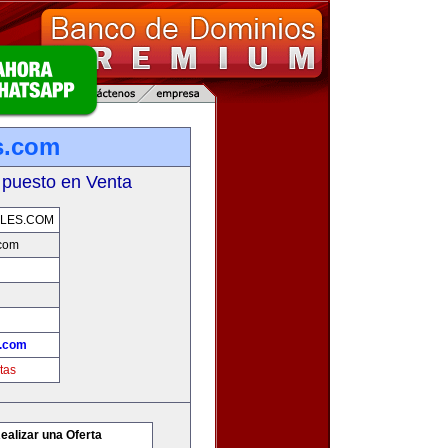
s.com
 puesto en Venta
LES.COM
.com
s.com
tas
ealizar una Oferta