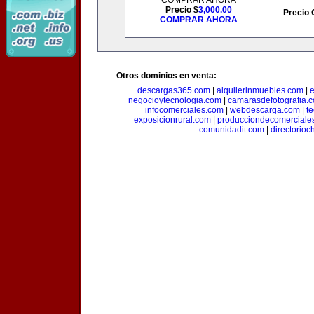
COMPRAR AHORA
Precio $
3,000.00
Precio 
COMPRAR AHORA
Otros dominios en venta:
descargas365.com
|
alquilerinmuebles.com
|
e
negocioytecnologia.com
|
camarasdefotografia.
infocomerciales.com
|
webdescarga.com
|
t
exposicionrural.com
|
producciondecomerciale
comunidadit.com
|
directorioc