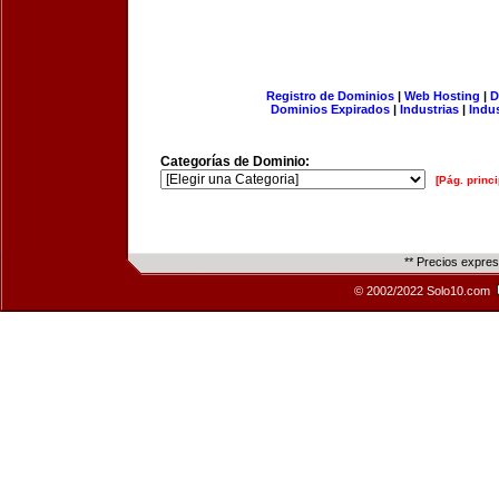
Registro de Dominios
|
Web Hosting
|
D
Dominios Expirados
|
Industrias
|
Indu
Categorías de Dominio:
[Pág. princi
** Precios expre
© 2002/2022 Solo10.com