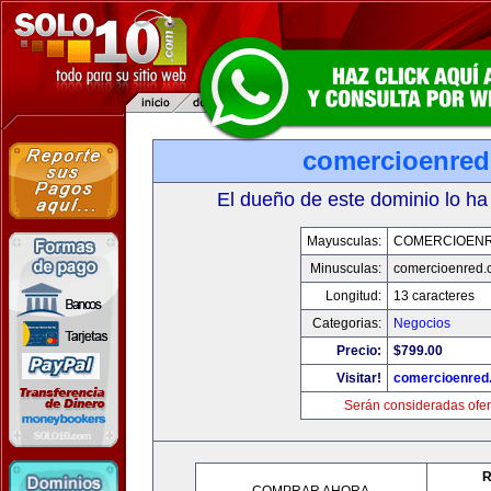
comercioenre
El dueño de este dominio lo ha
Mayusculas:
COMERCIOEN
Minusculas:
comercioenred.
Longitud:
13 caracteres
Categorias:
Negocios
Precio:
$799.00
Visitar!
comercioenred
Serán consideradas ofer
R