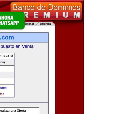
d.com
 puesto en Venta
RED.COM
com
.com
tas
ealizar una Oferta