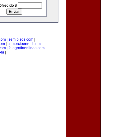
Ofrecido $
.com
|
semipisos.com
|
com
|
comercioenred.com
|
.com
|
fotografiaenlinea.com
|
com
|