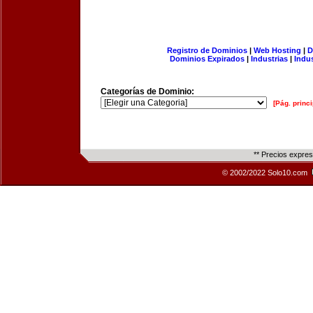
Registro de Dominios
|
Web Hosting
|
D
Dominios Expirados
|
Industrias
|
Indu
Categorías de Dominio:
[Pág. princi
** Precios expre
© 2002/2022 Solo10.com