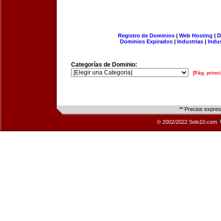
Registro de Dominios
|
Web Hosting
|
D
Dominios Expirados
|
Industrias
|
Indu
Categorías de Dominio:
[Pág. princi
** Precios expre
© 2002/2022 Solo10.com