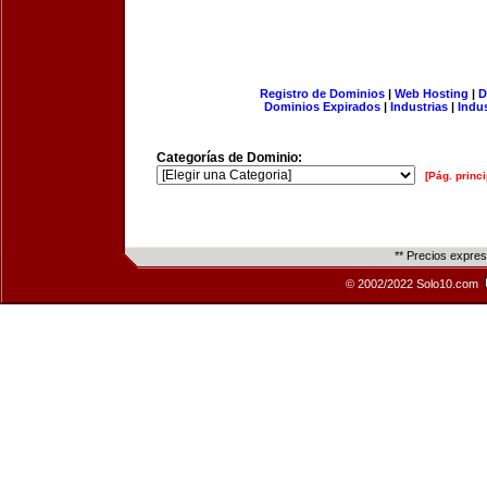
Registro de Dominios
|
Web Hosting
|
D
Dominios Expirados
|
Industrias
|
Indu
Categorías de Dominio:
[Pág. princi
** Precios expre
© 2002/2022 Solo10.com