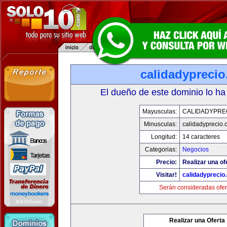
calidadypreci
El dueño de este dominio lo ha
Mayusculas:
CALIDADYPRE
Minusculas:
calidadyprecio.
Longitud:
14 caracteres
Categorias:
Negocios
Precio:
Realizar una of
Visitar!
calidadyprecio
Serán consideradas ofer
Realizar una Oferta