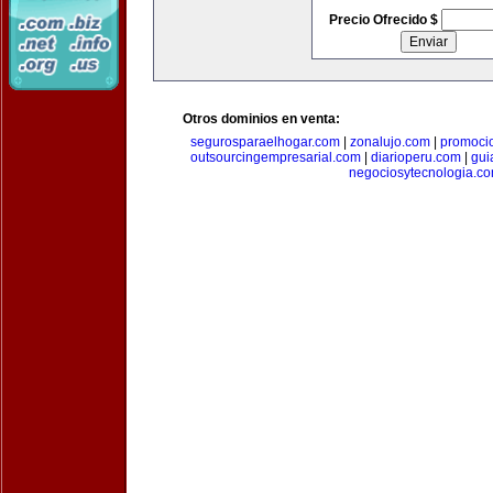
Precio Ofrecido $
Otros dominios en venta:
segurosparaelhogar.com
|
zonalujo.com
|
promoci
outsourcingempresarial.com
|
diarioperu.com
|
gui
negociosytecnologia.c