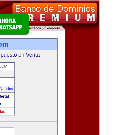
com
 puesto en Venta
.COM
Noticias
ferta!
m
tas