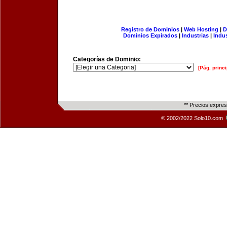
Registro de Dominios
|
Web Hosting
|
D
Dominios Expirados
|
Industrias
|
Indu
Categorías de Dominio:
[Pág. princi
** Precios expre
© 2002/2022 Solo10.com