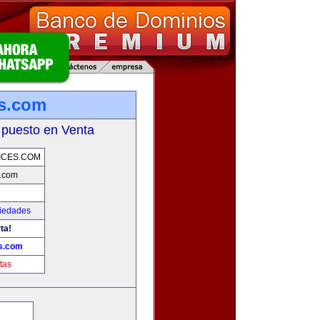
es.com
 puesto en Venta
ICES.COM
s.com
piedades
ta!
s.com
tas