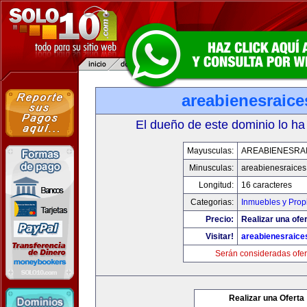
areabienesraic
El dueño de este dominio lo ha
Mayusculas:
AREABIENESRA
Minusculas:
areabienesraice
Longitud:
16 caracteres
Categorias:
Inmuebles y Pro
Precio:
Realizar una ofer
Visitar!
areabienesraice
Serán consideradas ofer
Realizar una Oferta