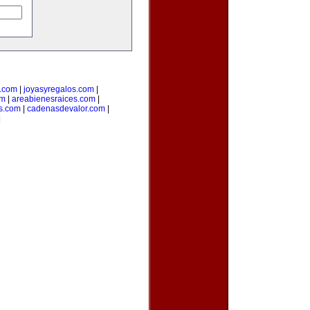
.com
|
joyasyregalos.com
|
om
|
areabienesraices.com
|
s.com
|
cadenasdevalor.com
|
|