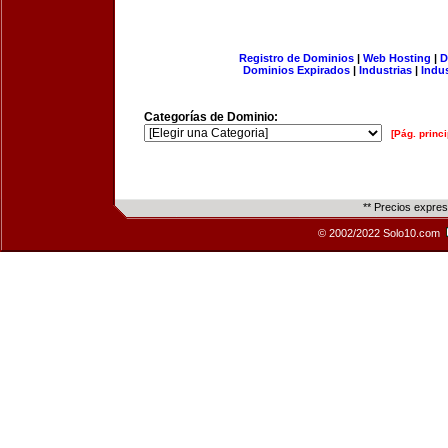
Registro de Dominios
|
Web Hosting
|
D
Dominios Expirados
|
Industrias
|
Indu
Categorías de Dominio:
[Pág. princi
** Precios expre
© 2002/2022 Solo10.com