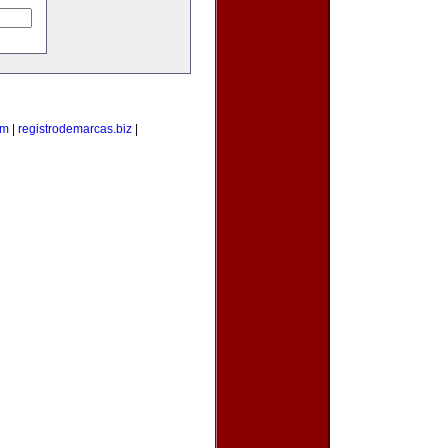
om
|
registrodemarcas.biz
|