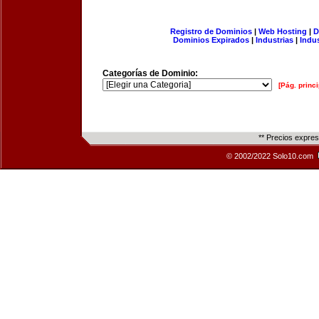
Registro de Dominios
|
Web Hosting
|
D
Dominios Expirados
|
Industrias
|
Indu
Categorías de Dominio:
[Pág. princi
** Precios expre
© 2002/2022 Solo10.com