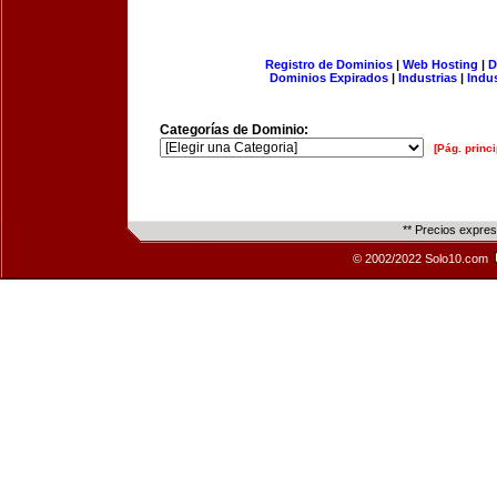
Registro de Dominios
|
Web Hosting
|
D
Dominios Expirados
|
Industrias
|
Indu
Categorías de Dominio:
[Pág. princi
** Precios expre
© 2002/2022 Solo10.com