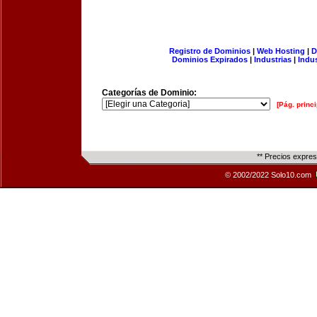
Registro de Dominios
|
Web Hosting
|
D
Dominios Expirados
|
Industrias
|
Indu
Categorías de Dominio:
[Pág. princi
** Precios expre
© 2002/2022 Solo10.com