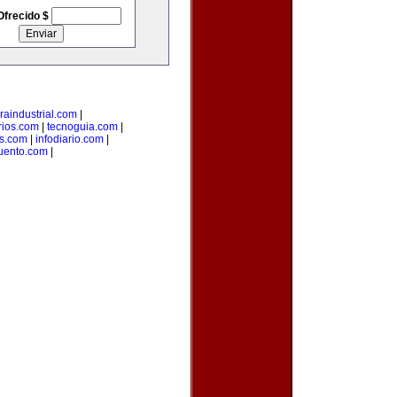
Ofrecido $
raindustrial.com
|
rios.com
|
tecnoguia.com
|
s.com
|
infodiario.com
|
uento.com
|