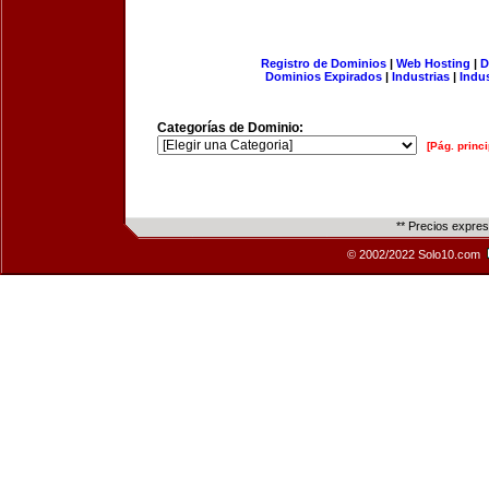
Registro de Dominios
|
Web Hosting
|
D
Dominios Expirados
|
Industrias
|
Indu
Categorías de Dominio:
[Pág. princi
** Precios expre
© 2002/2022 Solo10.com