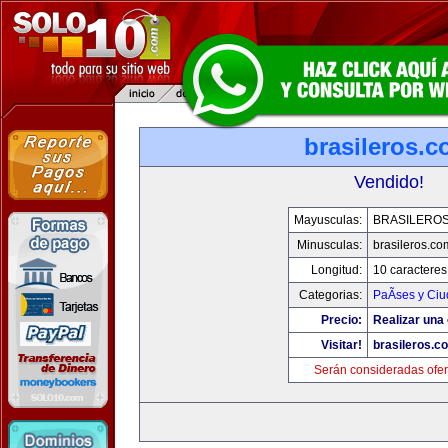
brasileros.
Vendido!
Mayusculas:
BRASILERO
Minusculas:
brasileros.co
Longitud:
10 caracteres
Categorias:
PaÃ­ses y Ci
Precio:
Realizar una 
Visitar!
brasileros.c
Serán consideradas ofer