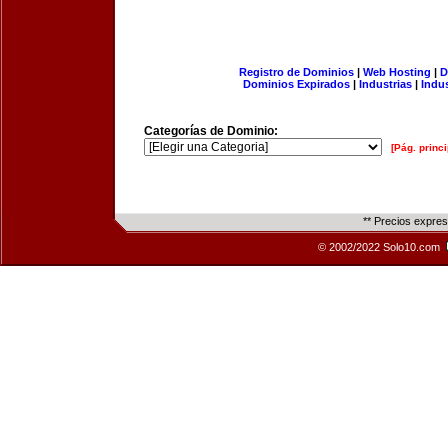
Registro de Dominios
|
Web Hosting
|
D
Dominios Expirados
|
Industrias
|
Indu
Categorías de Dominio:
[Pág. princi
** Precios expre
© 2002/2022 Solo10.com