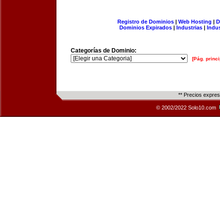
Registro de Dominios
|
Web Hosting
|
D
Dominios Expirados
|
Industrias
|
Indu
Categorías de Dominio:
[Pág. princi
** Precios expre
© 2002/2022 Solo10.com