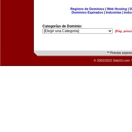
Registro de Dominios
|
Web Hosting
|
D
Dominios Expirados
|
Industrias
|
Indu
Categorías de Dominio:
[Pág. princi
** Precios expre
© 2002/2022 Solo10.com