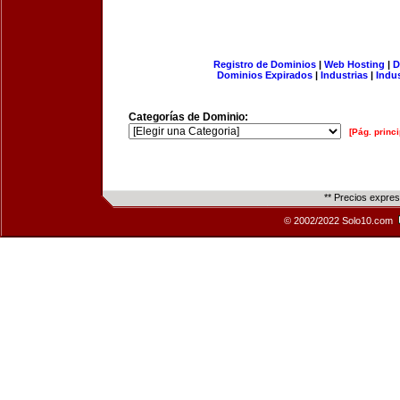
Registro de Dominios
|
Web Hosting
|
D
Dominios Expirados
|
Industrias
|
Indu
Categorías de Dominio:
[Pág. princi
** Precios expre
© 2002/2022 Solo10.com