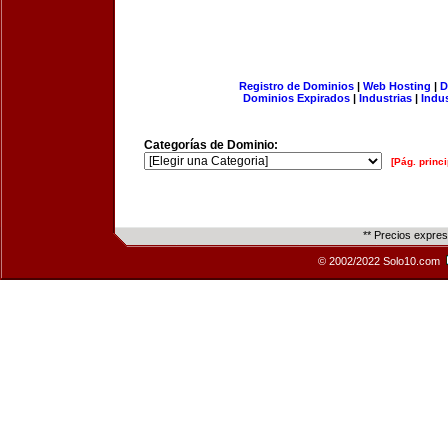
Registro de Dominios
|
Web Hosting
|
D
Dominios Expirados
|
Industrias
|
Indu
Categorías de Dominio:
[Pág. princi
** Precios expre
© 2002/2022 Solo10.com