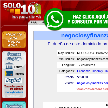
negociosyfinanz
El dueño de este dominio lo ha
Mayusculas:
NEGOCIOSYFINANZA
Minusculas:
negociosyfinanzas.com
Longitud:
17 caracteres
Categorias:
Economia, Dinero y Fi
Precio:
$950.00
Visitar!
negociosyfinanzas.c
Serán consideradas ofer
R