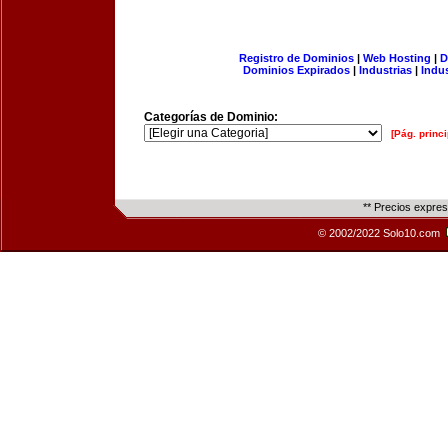
Registro de Dominios
|
Web Hosting
|
D
Dominios Expirados
|
Industrias
|
Indu
Categorías de Dominio:
[Pág. princi
** Precios expre
© 2002/2022 Solo10.com