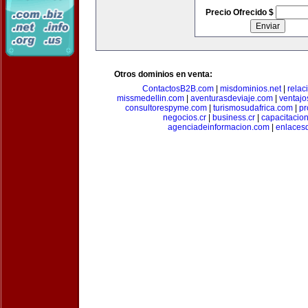
Precio Ofrecido $
Otros dominios en venta:
ContactosB2B.com
|
misdominios.net
|
rela
missmedellin.com
|
aventurasdeviaje.com
|
ventaj
consultorespyme.com
|
turismosudafrica.com
|
pr
negocios.cr
|
business.cr
|
capacitaci
agenciadeinformacion.com
|
enlaces