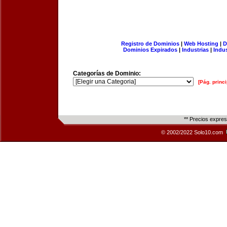
Registro de Dominios
|
Web Hosting
|
D
Dominios Expirados
|
Industrias
|
Indu
Categorías de Dominio:
[Pág. princi
** Precios expre
© 2002/2022 Solo10.com