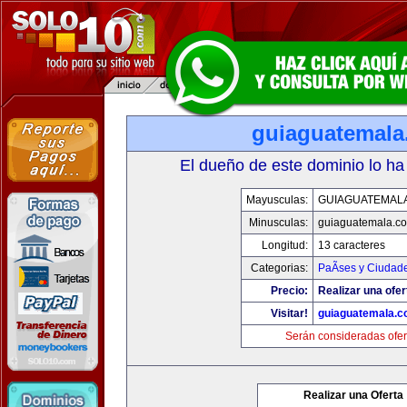
guiaguatemal
El dueño de este dominio lo ha
Mayusculas:
GUIAGUATEMAL
Minusculas:
guiaguatemala.c
Longitud:
13 caracteres
Categorias:
PaÃ­ses y Ciudad
Precio:
Realizar una ofer
Visitar!
guiaguatemala.
Serán consideradas ofer
Realizar una Oferta