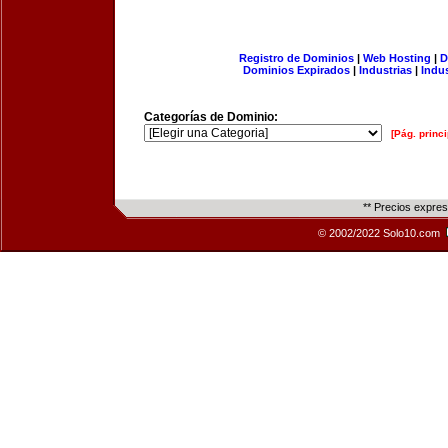
Registro de Dominios
|
Web Hosting
|
D
Dominios Expirados
|
Industrias
|
Indu
Categorías de Dominio:
[Pág. princi
** Precios expre
© 2002/2022 Solo10.com