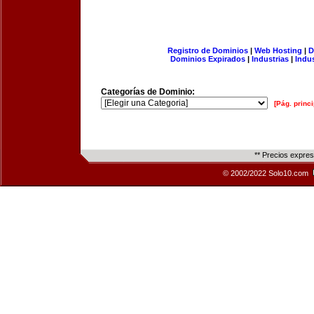
Registro de Dominios
|
Web Hosting
|
D
Dominios Expirados
|
Industrias
|
Indu
Categorías de Dominio:
[Pág. princi
** Precios expre
© 2002/2022 Solo10.com