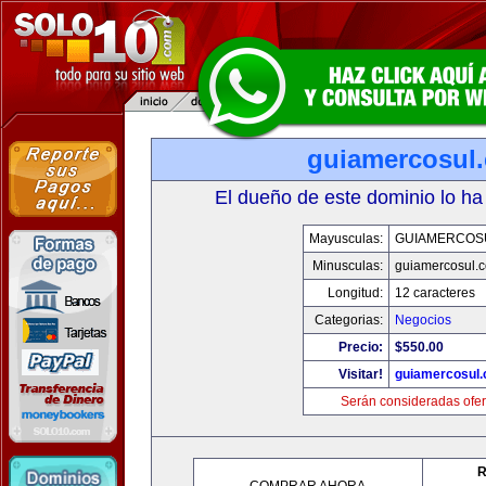
guiamercosul
El dueño de este dominio lo ha
Mayusculas:
GUIAMERCOS
Minusculas:
guiamercosul.
Longitud:
12 caracteres
Categorias:
Negocios
Precio:
$550.00
Visitar!
guiamercosul
Serán consideradas ofer
R