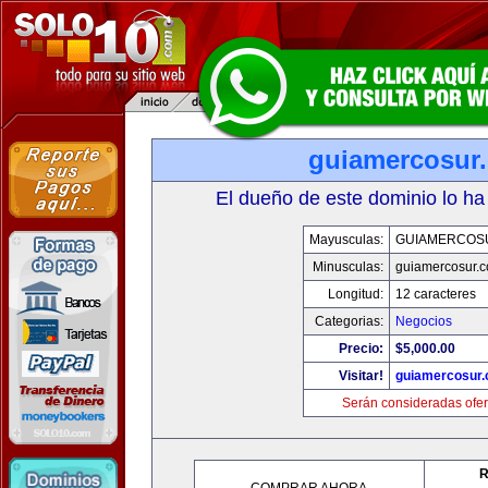
guiamercosur
El dueño de este dominio lo ha
Mayusculas:
GUIAMERCOS
Minusculas:
guiamercosur.
Longitud:
12 caracteres
Categorias:
Negocios
Precio:
$5,000.00
Visitar!
guiamercosur
Serán consideradas ofer
R