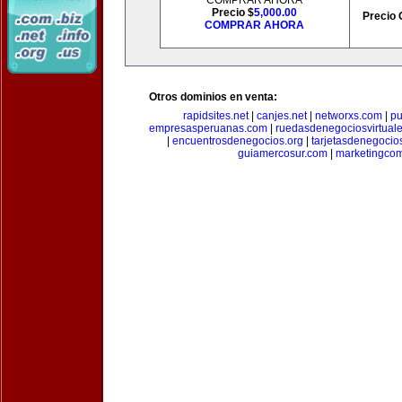
COMPRAR AHORA
Precio $
5,000.00
Precio 
COMPRAR AHORA
Otros dominios en venta:
rapidsites.net
|
canjes.net
|
networxs.com
|
pu
empresasperuanas.com
|
ruedasdenegociosvirtual
|
encuentrosdenegocios.org
|
tarjetasdenegocio
guiamercosur.com
|
marketingcom