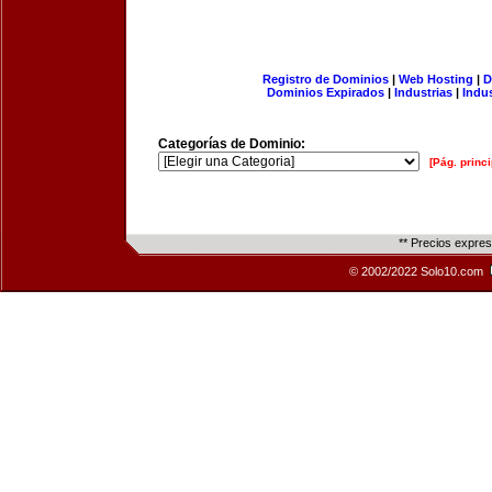
Registro de Dominios
|
Web Hosting
|
D
Dominios Expirados
|
Industrias
|
Indu
Categorías de Dominio:
[Pág. princi
** Precios expre
© 2002/2022 Solo10.com