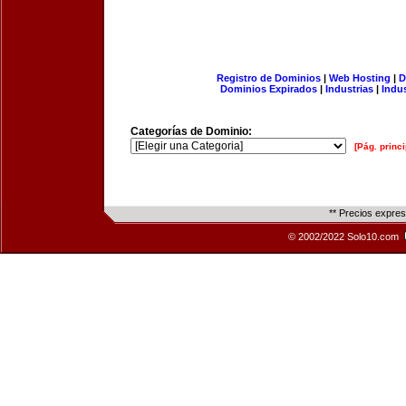
Registro de Dominios
|
Web Hosting
|
D
Dominios Expirados
|
Industrias
|
Indu
Categorías de Dominio:
[Pág. princi
** Precios expre
© 2002/2022 Solo10.com