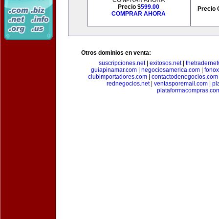
COMPRAR AHORA
Precio $
599.00
Precio 
COMPRAR AHORA
Otros dominios en venta:
suscripciones.net
|
exitosos.net
|
thetraderne
guiapinamar.com
|
negociosamerica.com
|
fonox
clubimportadores.com
|
contactodenegocios.com
rednegocios.net
|
ventasporemail.com
|
pl
plataformacompras.co