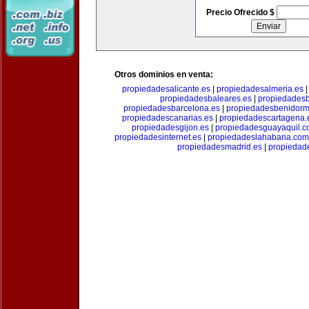
Precio Ofrecido $
Otros dominios en venta:
propiedadesalicante.es
|
propiedadesalmeria.es
propiedadesbaleares.es
|
propiedadesb
propiedadesbarcelona.es
|
propiedadesbenidorm
propiedadescanarias.es
|
propiedadescartagena.
propiedadesgijon.es
|
propiedadesguayaquil.
propiedadesinternet.es
|
propiedadeslahabana.com
propiedadesmadrid.es
|
propiedad