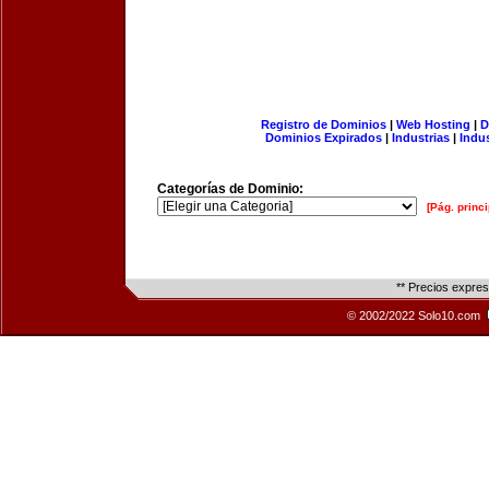
Registro de Dominios
|
Web Hosting
|
D
Dominios Expirados
|
Industrias
|
Indu
Categorías de Dominio:
[Pág. princi
** Precios expre
© 2002/2022 Solo10.com