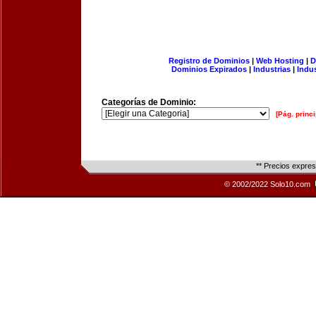
Registro de Dominios
|
Web Hosting
|
D
Dominios Expirados
|
Industrias
|
Indu
Categorías de Dominio:
[Pág. princi
** Precios expre
© 2002/2022 Solo10.com